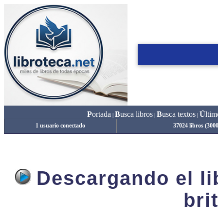
P
ortada
B
usca libros
B
usca textos
Ú
ltim
|
|
|
1 usuario conectado
37024 libros (300
Descargando el lib
bri