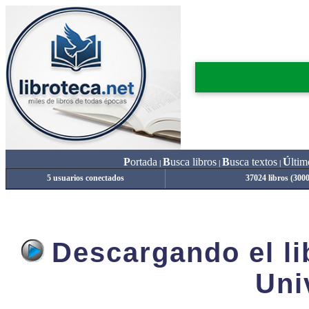
P
ortada
B
usca libros
B
usca textos
Ú
ltim
|
|
|
5 usuarios conectados
37024 libros (300
Descargando el lib
Uni