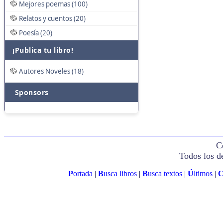
Mejores poemas (100)
Relatos y cuentos (20)
Poesía (20)
¡Publica tu libro!
Autores Noveles (18)
Sponsors
C
Todos los d
P
ortada
B
usca libros
B
usca textos
Ú
ltimos
|
|
|
|