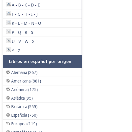
A
B
C
D
E
-
-
-
-
F
G
H
I
J
-
-
-
-
K
L
M
N
O
-
-
-
-
P
Q
R
S
T
-
-
-
-
U
V
W
X
-
-
-
Y
Z
-
Libros en español por origen
Alemana (267)
Americana (881)
Anónima (175)
Asiática (95)
Británica (555)
Española (750)
Europea (119)