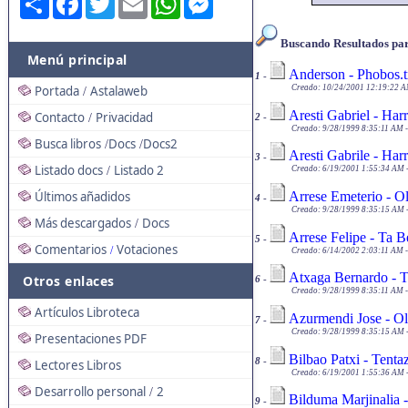
Buscando Resultados par
Menú principal
Anderson - Phobos.t
1
-
Creado: 10/24/2001 12:19:22 AM
Portada
Astalaweb
/
Aresti Gabriel - Harr
Contacto
Privacidad
/
2
-
Creado: 9/28/1999 8:35:11 AM -
Busca libros
Docs
Docs2
/
/
Aresti Gabrile - Har
3
-
Listado docs
Listado 2
/
Creado: 6/19/2001 1:55:34 AM -
Arrese Emeterio - Ol
Últimos añadidos
4
-
Creado: 9/28/1999 8:35:15 AM -
Más descargados
Docs
/
Arrese Felipe - Ta Be
5
-
Comentarios
Votaciones
/
Creado: 6/14/2002 2:03:11 AM -
Atxaga Bernardo - T
Otros enlaces
6
-
Creado: 9/28/1999 8:35:11 AM -
Artículos Libroteca
Azurmendi Jose - Ol
7
-
Creado: 9/28/1999 8:35:15 AM -
Presentaciones PDF
Bilbao Patxi - Tentaz
8
-
Lectores Libros
Creado: 6/19/2001 1:55:36 AM -
Desarrollo personal
2
/
Bilduma Marjinalia -
9
-