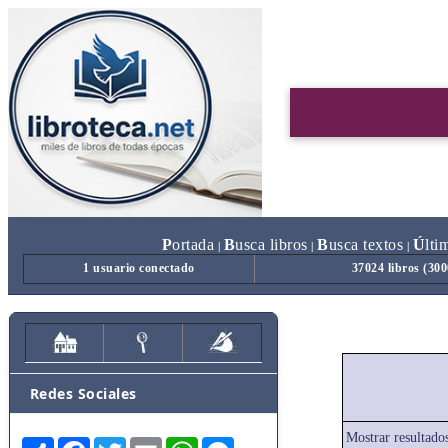
P
ortada
B
usca libros
B
usca textos
Ú
lti
|
|
|
1 usuario conectado
37024 libros (30
Redes Sociales
Mostrar resultados
Share
Facebook
Twitter
Email
WhatsApp
Messenger