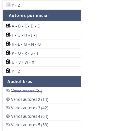
Y
Z
-
Autores por inicial
A
B
C
D
E
-
-
-
-
F
G
H
I
J
-
-
-
-
K
L
M
N
O
-
-
-
-
P
Q
R
S
T
-
-
-
-
U
V
W
X
-
-
-
Y
Z
-
Audiolibros
Varios autores (21)
Varios autores 2 (14)
Varios autores 3 (42)
Varios autores 4 (64)
Varios autores 5 (53)