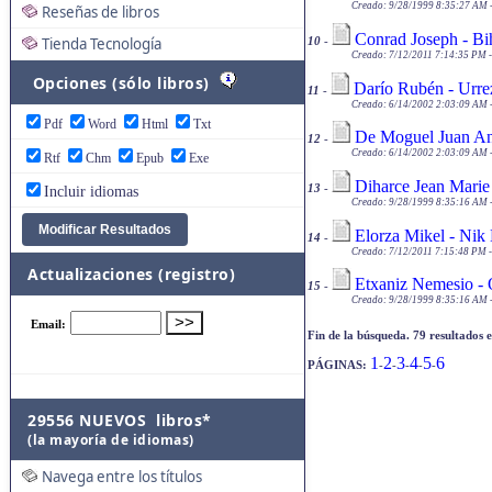
Creado: 9/28/1999 8:35:27 AM -
Reseñas de libros
Conrad Joseph - Bih
Tienda Tecnología
10
-
Creado: 7/12/2011 7:14:35 PM -
Opciones (sólo libros)
Darío Rubén - Urre
11
-
Creado: 6/14/2002 2:03:09 AM -
Pdf
Word
Html
Txt
De Moguel Juan Ant
12
-
Creado: 6/14/2002 2:03:09 AM -
Rtf
Chm
Epub
Exe
Diharce Jean Marie -
13
-
Incluir idiomas
Creado: 9/28/1999 8:35:16 AM -
Elorza Mikel - Nik
14
-
Creado: 7/12/2011 7:15:48 PM -
Actualizaciones (registro)
Etxaniz Nemesio - O
15
-
Creado: 9/28/1999 8:35:16 AM -
Fin de la búsqueda. 79 resultados 
1
2
3
4
5
6
PÁGINAS:
-
-
-
-
-
29556 NUEVOS libros*
(la mayoría de idiomas)
Navega entre los títulos