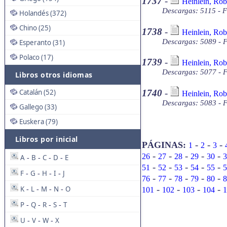
1737
-
Heinlein, Robe
Descargas: 5115 - F
Holandés (372)
Chino (25)
1738
-
Heinlein, Rob
Descargas: 5089 - F
Esperanto (31)
Polaco (17)
1739
-
Heinlein, Robe
Descargas: 5077 - F
Libros otros idiomas
Catalán (52)
1740
-
Heinlein, Rob
Descargas: 5083 - F
Gallego (33)
Euskera (79)
Libros por inicial
-
-
-
PÁGINAS:
1
2
3
-
-
-
-
-
26
27
28
29
30
3
A
B
C
D
E
-
-
-
-
-
-
-
-
-
51
52
53
54
55
5
F
G
H
I
J
-
-
-
-
-
-
-
-
-
76
77
78
79
80
8
-
-
-
-
K
L
M
N
O
101
102
103
104
1
-
-
-
-
P
Q
R
S
T
-
-
-
-
U
V
W
X
-
-
-