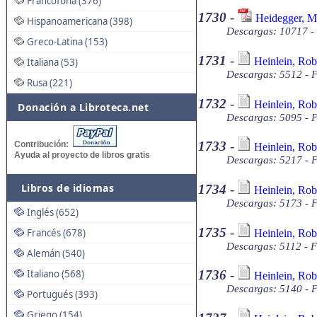
Francófona (376)
1730
-
Heidegger, M
Hispanoamericana (398)
Descargas: 10717 -
Greco-Latina (153)
1731
-
Heinlein, Rob
Italiana (53)
Descargas: 5512 - F
Rusa (221)
1732
-
Heinlein, Rob
Donación a Libroteca.net
Descargas: 5095 - F
1733
-
Contribución:
Heinlein, Rob
Ayuda al proyecto de libros gratis
Descargas: 5217 - F
Libros de idiomas
1734
-
Heinlein, Robe
Descargas: 5173 - F
Inglés (652)
1735
-
Francés (678)
Heinlein, Rob
Descargas: 5112 - F
Alemán (540)
Italiano (568)
1736
-
Heinlein, Robe
Descargas: 5140 - F
Portugués (393)
Griego (154)