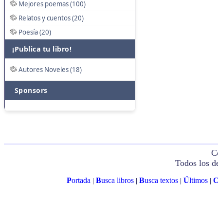
Mejores poemas (100)
Relatos y cuentos (20)
Poesía (20)
¡Publica tu libro!
Autores Noveles (18)
Sponsors
C
Todos los d
P
ortada
B
usca libros
B
usca textos
Ú
ltimos
|
|
|
|