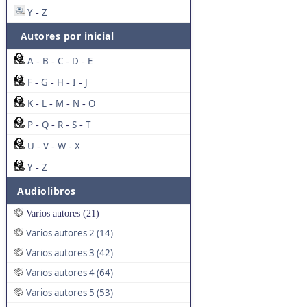
Y
Z
-
Autores por inicial
A
B
C
D
E
-
-
-
-
F
G
H
I
J
-
-
-
-
K
L
M
N
O
-
-
-
-
P
Q
R
S
T
-
-
-
-
U
V
W
X
-
-
-
Y
Z
-
Audiolibros
Varios autores (21)
Varios autores 2 (14)
Varios autores 3 (42)
Varios autores 4 (64)
Varios autores 5 (53)