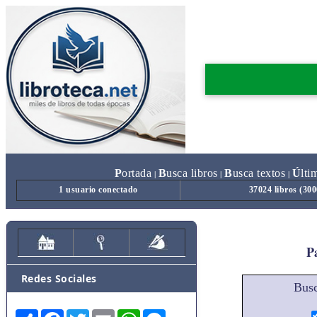
P
ortada
B
usca libros
B
usca textos
Ú
lti
|
|
|
1 usuario conectado
37024 libros (30
Pa
Redes Sociales
Busc
Share
Facebook
Twitter
Email
WhatsApp
Messenger