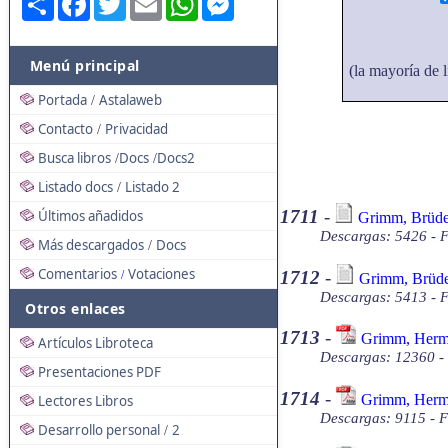
Menú principal
(la mayoría de l
Portada
Astalaweb
/
Contacto
Privacidad
/
Busca libros
Docs
Docs2
/
/
Listado docs
Listado 2
/
1711
-
Últimos añadidos
Grimm, Brüder
Descargas: 5426 - F
Más descargados
Docs
/
Comentarios
Votaciones
1712
-
/
Grimm, Brüder
Descargas: 5413 - F
Otros enlaces
1713
-
Grimm, Herma
Artículos Libroteca
Descargas: 12360 -
Presentaciones PDF
1714
-
Grimm, Herma
Lectores Libros
Descargas: 9115 - F
Desarrollo personal
2
/