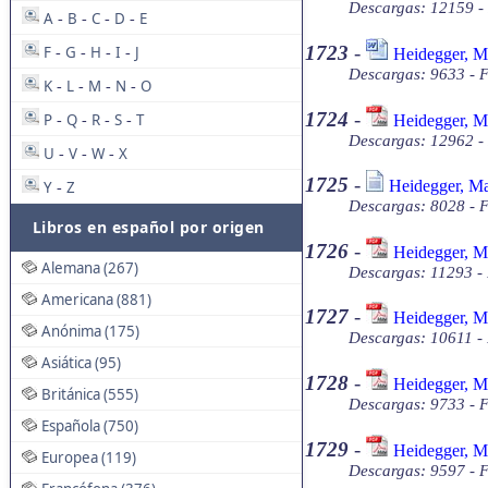
Descargas: 12159 -
A
B
C
D
E
-
-
-
-
1723
-
F
G
H
I
J
Heidegger, M
-
-
-
-
Descargas: 9633 - 
K
L
M
N
O
-
-
-
-
1724
-
P
Q
R
S
T
Heidegger, M
-
-
-
-
Descargas: 12962 -
U
V
W
X
-
-
-
1725
-
Heidegger, Ma
Y
Z
-
Descargas: 8028 - F
Libros en español por origen
1726
-
Heidegger, M
Alemana (267)
Descargas: 11293 -
Americana (881)
1727
-
Heidegger, Ma
Anónima (175)
Descargas: 10611 -
Asiática (95)
1728
-
Heidegger, Ma
Británica (555)
Descargas: 9733 - 
Española (750)
1729
-
Heidegger, Ma
Europea (119)
Descargas: 9597 - 