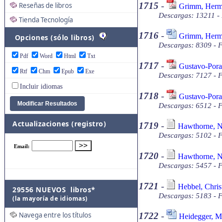
1715
-
Reseñas de libros
Grimm, Herma
Descargas: 13211 -
Tienda Tecnología
1716
-
Grimm, Herma
Opciones (sólo libros)
Descargas: 8309 - 
Pdf
Word
Html
Txt
1717
-
Gustavo-Porat
Rtf
Chm
Epub
Exe
Descargas: 7127 - 
Incluir idiomas
1718
-
Gustavo-Pora
Descargas: 6512 - 
Actualizaciones (registro)
1719
-
Hawthorne, Na
Descargas: 5102 - F
1720
-
Hawthorne, Na
Descargas: 5457 - F
1721
-
Hebbel, Chris
29556 NUEVOS libros*
Descargas: 5183 - F
(la mayoría de idiomas)
Navega entre los títulos
1722
-
Heidegger, Ma