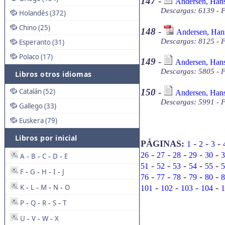
147
-
Andersen, Hans 
Descargas: 6139 - F
Holandés (372)
Chino (25)
148
-
Andersen, Hans
Descargas: 8125 - 
Esperanto (31)
Polaco (17)
149
-
Andersen, Hans 
Descargas: 5805 - F
Libros otros idiomas
Catalán (52)
150
-
Andersen, Hans 
Descargas: 5991 - F
Gallego (33)
Euskera (79)
Libros por inicial
-
-
-
PÁGINAS:
1
2
3
-
-
-
-
-
26
27
28
29
30
3
A
B
C
D
E
-
-
-
-
-
-
-
-
-
51
52
53
54
55
5
F
G
H
I
J
-
-
-
-
-
-
-
-
-
76
77
78
79
80
8
-
-
-
-
K
L
M
N
O
101
102
103
104
1
-
-
-
-
P
Q
R
S
T
-
-
-
-
U
V
W
X
-
-
-