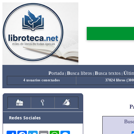
P
ortada
B
usca libros
B
usca textos
Ú
lti
|
|
|
4 usuarios conectados
37024 libros (30
Pa
Redes Sociales
Busc
Share
Facebook
Twitter
Email
WhatsApp
Messenger