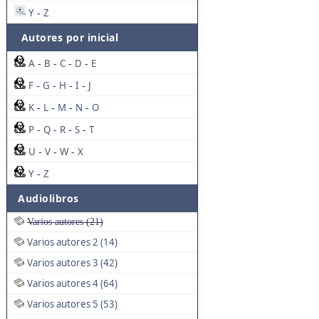
Y
Z
-
Autores por inicial
A
B
C
D
E
-
-
-
-
F
G
H
I
J
-
-
-
-
K
L
M
N
O
-
-
-
-
P
Q
R
S
T
-
-
-
-
U
V
W
X
-
-
-
Y
Z
-
Audiolibros
Varios autores (21)
Varios autores 2 (14)
Varios autores 3 (42)
Varios autores 4 (64)
Varios autores 5 (53)