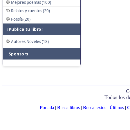
Mejores poemas (100)
Relatos y cuentos (20)
Poesía (20)
¡Publica tu libro!
Autores Noveles (18)
Sponsors
C
Todos los d
P
ortada
B
usca libros
B
usca textos
Ú
ltimos
|
|
|
|