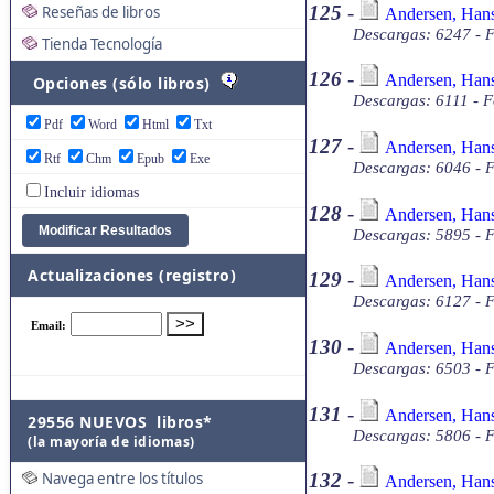
125
-
Reseñas de libros
Andersen, Hans 
Descargas: 6247 - F
Tienda Tecnología
126
-
Andersen, Hans 
Opciones (sólo libros)
Descargas: 6111 - F
Pdf
Word
Html
Txt
127
-
Andersen, Hans
Rtf
Chm
Epub
Exe
Descargas: 6046 - F
Incluir idiomas
128
-
Andersen, Hans 
Descargas: 5895 - F
Actualizaciones (registro)
129
-
Andersen, Hans
Descargas: 6127 - F
130
-
Andersen, Hans 
Descargas: 6503 - F
131
-
Andersen, Hans 
29556 NUEVOS libros*
Descargas: 5806 - F
(la mayoría de idiomas)
Navega entre los títulos
132
-
Andersen, Hans 