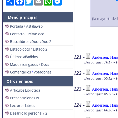
Menú principal
(la mayoría de l
Portada
Astalaweb
/
Contacto
Privacidad
/
Busca libros
Docs
Docs2
/
/
Listado docs
Listado 2
/
121
-
Últimos añadidos
Andersen, Hans 
Descargas: 7017 - F
Más descargados
Docs
/
Comentarios
Votaciones
122
-
/
Andersen, Hans 
Descargas: 5912 - F
Otros enlaces
123
-
Andersen, Hans 
Artículos Libroteca
Descargas: 8970 - F
Presentaciones PDF
124
-
Andersen, Hans 
Lectores Libros
Descargas: 6630 - F
Desarrollo personal
2
/