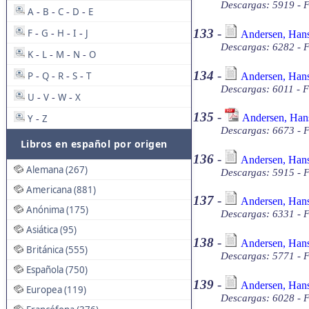
Descargas: 5919 - F
A
B
C
D
E
-
-
-
-
133
-
F
G
H
I
J
Andersen, Hans 
-
-
-
-
Descargas: 6282 - F
K
L
M
N
O
-
-
-
-
134
-
P
Q
R
S
T
Andersen, Hans 
-
-
-
-
Descargas: 6011 - F
U
V
W
X
-
-
-
135
-
Andersen, Hans
Y
Z
-
Descargas: 6673 - 
Libros en español por origen
136
-
Andersen, Hans 
Alemana (267)
Descargas: 5915 - F
Americana (881)
137
-
Andersen, Hans
Anónima (175)
Descargas: 6331 - F
Asiática (95)
138
-
Andersen, Hans 
Británica (555)
Descargas: 5771 - F
Española (750)
139
-
Andersen, Hans 
Europea (119)
Descargas: 6028 - F