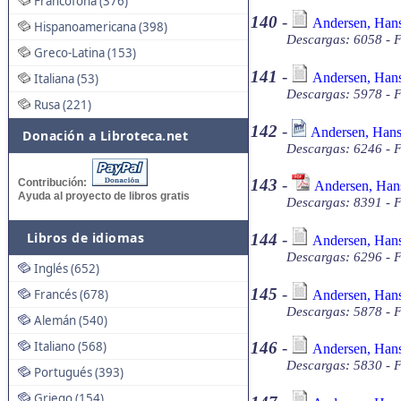
Francófona (376)
140
-
Andersen, Hans 
Hispanoamericana (398)
Descargas: 6058 - F
Greco-Latina (153)
141
-
Andersen, Hans 
Italiana (53)
Descargas: 5978 - F
Rusa (221)
142
-
Andersen, Hans 
Donación a Libroteca.net
Descargas: 6246 - 
143
-
Contribución:
Andersen, Hans 
Ayuda al proyecto de libros gratis
Descargas: 8391 - 
Libros de idiomas
144
-
Andersen, Hans 
Descargas: 6296 - F
Inglés (652)
145
-
Francés (678)
Andersen, Hans
Descargas: 5878 - F
Alemán (540)
Italiano (568)
146
-
Andersen, Hans 
Descargas: 5830 - F
Portugués (393)
Griego (154)