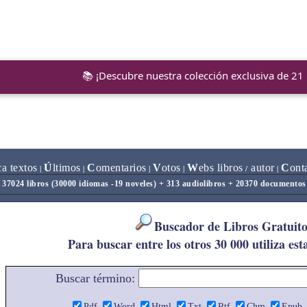
📚 ¡Descubre nuestra colección exclusiva de 21
ca textos
Ú
ltimos
C
omentarios
V
otos
W
ebs libros
autor
C
ont
|
|
|
|
/
|
37024 libros (30000 idiomas -19 noveles) + 313 audiolibros + 20370 documentos
Buscador de Libros Gratuito
Para buscar entre los otros 30 000 utiliza est
Buscar término:
Pdf
Word
Html
Txt
Rtf
Chm
Epub