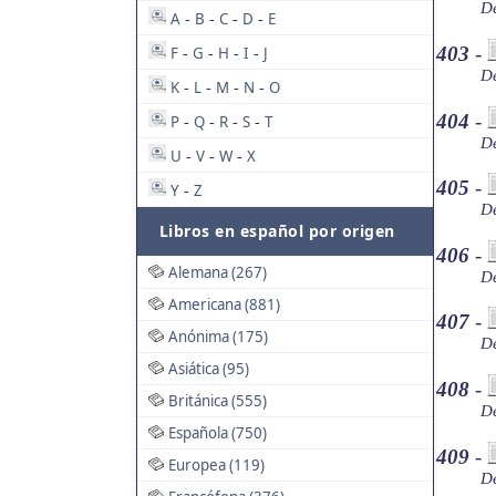
De
A
B
C
D
E
-
-
-
-
403
-
F
G
H
I
J
-
-
-
-
De
K
L
M
N
O
-
-
-
-
404
-
P
Q
R
S
T
-
-
-
-
De
U
V
W
X
-
-
-
405
-
Y
Z
-
De
Libros en español por origen
406
-
Alemana (267)
De
Americana (881)
407
-
Anónima (175)
De
Asiática (95)
408
-
Británica (555)
De
Española (750)
409
-
Europea (119)
De