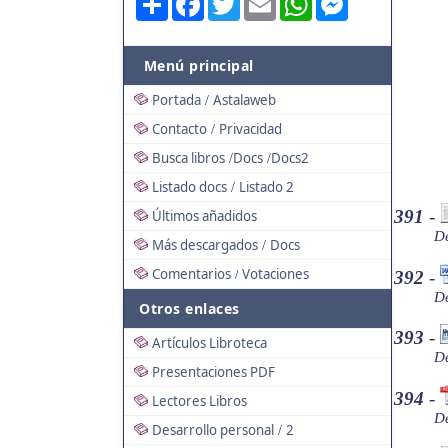
Menú principal
Portada
Astalaweb
/
Contacto
Privacidad
/
Busca libros
Docs
Docs2
/
/
Listado docs
Listado 2
/
391
-
Últimos añadidos
De
Más descargados
Docs
/
Comentarios
Votaciones
392
-
/
De
Otros enlaces
393
-
Artículos Libroteca
De
Presentaciones PDF
394
-
Lectores Libros
De
Desarrollo personal
2
/