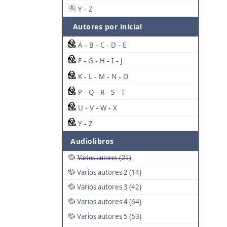
Y
Z
-
Autores por inicial
A
B
C
D
E
-
-
-
-
F
G
H
I
J
-
-
-
-
K
L
M
N
O
-
-
-
-
P
Q
R
S
T
-
-
-
-
U
V
W
X
-
-
-
Y
Z
-
Audiolibros
Varios autores (21)
Varios autores 2 (14)
Varios autores 3 (42)
Varios autores 4 (64)
Varios autores 5 (53)