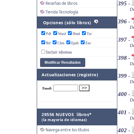
395
-
Reseñas de libros
De
Tienda Tecnología
396
-
Opciones (sólo libros)
De
Pdf
Word
Html
Txt
397
-
Rtf
Chm
Epub
Exe
De
Incluir idiomas
398
-
De
Actualizaciones (registro)
399
-
De
400
-
De
401
-
29556 NUEVOS libros*
De
(la mayoría de idiomas)
Navega entre los títulos
402
-