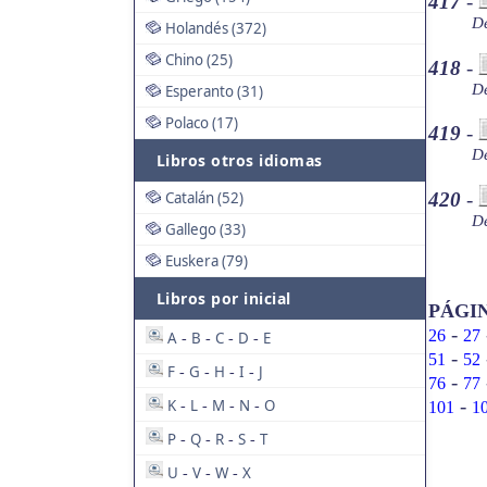
417
-
De
Holandés (372)
Chino (25)
418
-
De
Esperanto (31)
Polaco (17)
419
-
De
Libros otros idiomas
Catalán (52)
420
-
De
Gallego (33)
Euskera (79)
Libros por inicial
PÁGI
-
26
27
A
B
C
D
E
-
-
-
-
-
51
52
F
G
H
I
J
-
-
-
-
-
76
77
-
K
L
M
N
O
101
1
-
-
-
-
P
Q
R
S
T
-
-
-
-
U
V
W
X
-
-
-