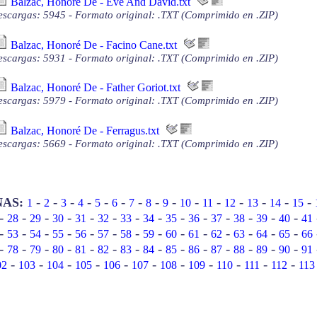
Balzac, Honoré De - Eve And David.txt
scargas: 5945 - Formato original: .TXT (Comprimido en .ZIP)
Balzac, Honoré De - Facino Cane.txt
scargas: 5931 - Formato original: .TXT (Comprimido en .ZIP)
Balzac, Honoré De - Father Goriot.txt
scargas: 5979 - Formato original: .TXT (Comprimido en .ZIP)
Balzac, Honoré De - Ferragus.txt
scargas: 5669 - Formato original: .TXT (Comprimido en .ZIP)
-
-
-
-
-
-
-
-
-
-
-
-
-
-
-
NAS:
1
2
3
4
5
6
7
8
9
10
11
12
13
14
15
-
-
-
-
-
-
-
-
-
-
-
-
-
-
28
29
30
31
32
33
34
35
36
37
38
39
40
41
-
-
-
-
-
-
-
-
-
-
-
-
-
-
53
54
55
56
57
58
59
60
61
62
63
64
65
66
-
-
-
-
-
-
-
-
-
-
-
-
-
-
78
79
80
81
82
83
84
85
86
87
88
89
90
91
-
-
-
-
-
-
-
-
-
-
-
02
103
104
105
106
107
108
109
110
111
112
113