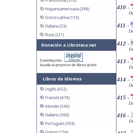
Francófona (376)
410
-
Hispanoamericana (398)
De
Greco-Latina (153)
411
-
Italiana (53)
De
Rusa (221)
412
-
Donación a Libroteca.net
De
413
-
Contribución:
Ayuda al proyecto de libros gratis
De
Libros de idiomas
414
-
De
Inglés (652)
415
-
Francés (678)
De
Alemán (540)
Italiano (568)
416
-
De
Portugués (393)
Griego (154)