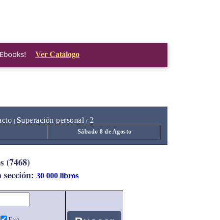
 Ebooks!
Ver Catálogo
acto
S
uperación personal
2
|
/
Sábado 8 de Agosto
s (7468)
a sección:
30 000 libros
Exe