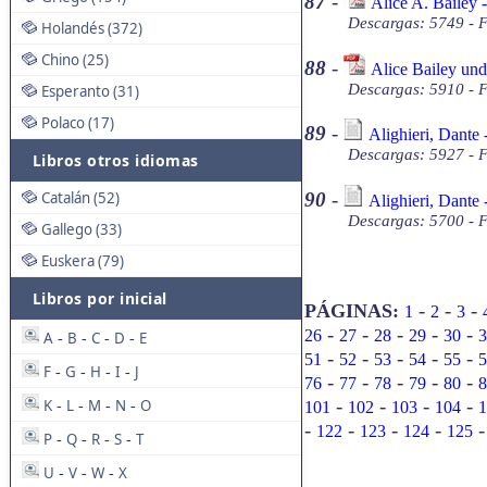
87
-
Alice A. Bailey
Descargas: 5749 - 
Holandés (372)
Chino (25)
88
-
Alice Bailey un
Descargas: 5910 - 
Esperanto (31)
Polaco (17)
89
-
Alighieri, Dante 
Descargas: 5927 - F
Libros otros idiomas
Catalán (52)
90
-
Alighieri, Dante 
Descargas: 5700 - F
Gallego (33)
Euskera (79)
Libros por inicial
-
-
-
PÁGINAS:
1
2
3
-
-
-
-
-
26
27
28
29
30
3
A
B
C
D
E
-
-
-
-
-
-
-
-
-
51
52
53
54
55
5
F
G
H
I
J
-
-
-
-
-
-
-
-
-
76
77
78
79
80
8
-
-
-
-
K
L
M
N
O
101
102
103
104
1
-
-
-
-
-
-
-
-
122
123
124
125
P
Q
R
S
T
-
-
-
-
U
V
W
X
-
-
-