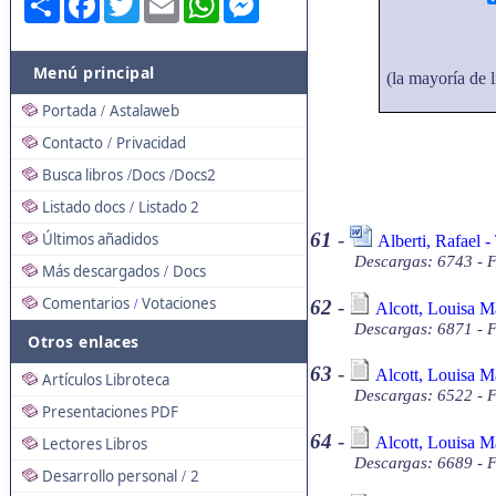
Menú principal
(la mayoría de l
Portada
Astalaweb
/
Contacto
Privacidad
/
Busca libros
Docs
Docs2
/
/
Listado docs
Listado 2
/
61
-
Últimos añadidos
Alberti, Rafael -
Descargas: 6743 - 
Más descargados
Docs
/
Comentarios
Votaciones
62
-
/
Alcott, Louisa M
Descargas: 6871 - F
Otros enlaces
63
-
Alcott, Louisa M
Artículos Libroteca
Descargas: 6522 - F
Presentaciones PDF
64
-
Alcott, Louisa Ma
Lectores Libros
Descargas: 6689 - F
Desarrollo personal
2
/