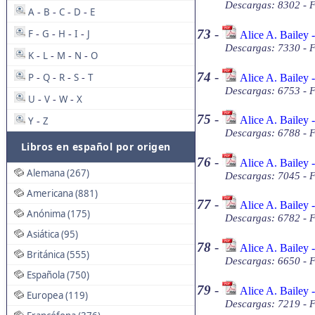
Descargas: 8302 - F
A
B
C
D
E
-
-
-
-
73
-
F
G
H
I
J
Alice A. Bailey 
-
-
-
-
Descargas: 7330 - 
K
L
M
N
O
-
-
-
-
74
-
P
Q
R
S
T
Alice A. Bailey 
-
-
-
-
Descargas: 6753 - 
U
V
W
X
-
-
-
75
-
Alice A. Bailey 
Y
Z
-
Descargas: 6788 - 
Libros en español por origen
76
-
Alice A. Bailey 
Alemana (267)
Descargas: 7045 - 
Americana (881)
77
-
Alice A. Bailey 
Anónima (175)
Descargas: 6782 - 
Asiática (95)
78
-
Alice A. Bailey 
Británica (555)
Descargas: 6650 - 
Española (750)
79
-
Alice A. Bailey 
Europea (119)
Descargas: 7219 - 