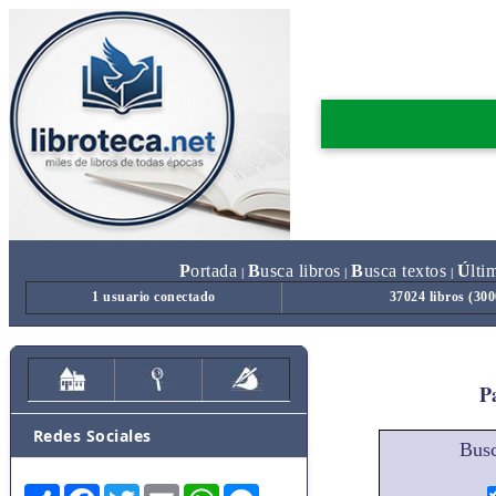
P
ortada
B
usca libros
B
usca textos
Ú
lti
|
|
|
1 usuario conectado
37024 libros (30
Pa
Redes Sociales
Busc
Share
Facebook
Twitter
Email
WhatsApp
Messenger