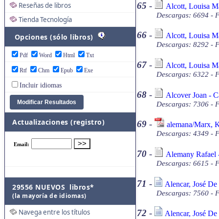
65
-
Reseñas de libros
Alcott, Louisa Ma
Descargas: 6694 - F
Tienda Tecnología
66
-
Alcott, Louisa M
Opciones (sólo libros)
Descargas: 8292 - F
Pdf
Word
Html
Txt
67
-
Alcott, Louisa M
Rtf
Chm
Epub
Exe
Descargas: 6322 - F
Incluir idiomas
68
-
Alcover Joan - C
Descargas: 7306 - F
Actualizaciones (registro)
69
-
alemana/Marx, Ka
Descargas: 4349 - 
70
-
Alemany Rafael -
Descargas: 6615 - F
71
-
Alencar, José De 
29556 NUEVOS libros*
Descargas: 7560 - F
(la mayoría de idiomas)
Navega entre los títulos
72
-
Alencar, José De 