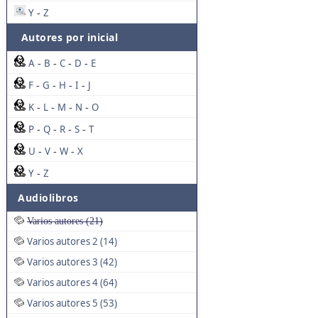
Y
Z
-
Autores por inicial
A
B
C
D
E
-
-
-
-
F
G
H
I
J
-
-
-
-
K
L
M
N
O
-
-
-
-
P
Q
R
S
T
-
-
-
-
U
V
W
X
-
-
-
Y
Z
-
Audiolibros
Varios autores (21)
Varios autores 2 (14)
Varios autores 3 (42)
Varios autores 4 (64)
Varios autores 5 (53)