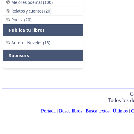
Mejores poemas (100)
Relatos y cuentos (20)
Poesía (20)
¡Publica tu libro!
Autores Noveles (18)
Sponsors
C
Todos los d
P
ortada
B
usca libros
B
usca textos
Ú
ltimos
|
|
|
|