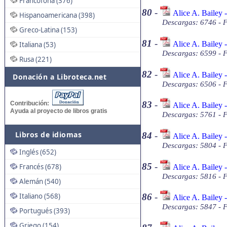
Francófona (376)
80
-
Alice A. Bailey
Hispanoamericana (398)
Descargas: 6746 - 
Greco-Latina (153)
81
-
Alice A. Bailey 
Italiana (53)
Descargas: 6599 - 
Rusa (221)
82
-
Alice A. Bailey 
Donación a Libroteca.net
Descargas: 6506 - 
83
-
Contribución:
Alice A. Bailey 
Ayuda al proyecto de libros gratis
Descargas: 5761 - 
Libros de idiomas
84
-
Alice A. Bailey 
Descargas: 5804 - 
Inglés (652)
85
-
Francés (678)
Alice A. Bailey 
Descargas: 5816 - 
Alemán (540)
Italiano (568)
86
-
Alice A. Bailey -
Descargas: 5847 - 
Portugués (393)
Griego (154)