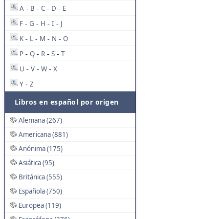
A
B
C
D
E
-
-
-
-
F
G
H
I
J
-
-
-
-
K
L
M
N
O
-
-
-
-
P
Q
R
S
T
-
-
-
-
U
V
W
X
-
-
-
Y
Z
-
Libros en español por origen
Alemana (267)
Americana (881)
Anónima (175)
Asiática (95)
Británica (555)
Española (750)
Europea (119)