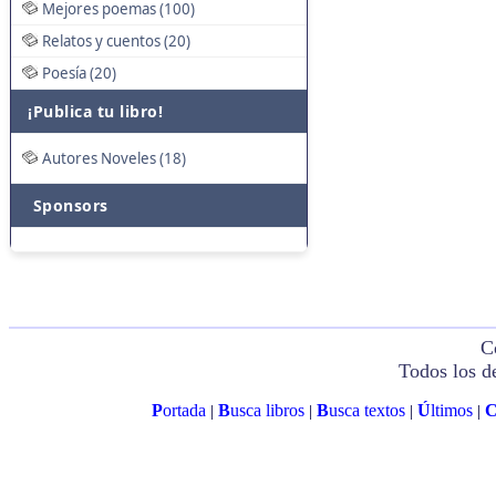
Mejores poemas (100)
Relatos y cuentos (20)
Poesía (20)
¡Publica tu libro!
Autores Noveles (18)
Sponsors
C
Todos los d
P
ortada
B
usca libros
B
usca textos
Ú
ltimos
|
|
|
|