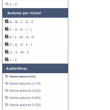
Y
Z
-
Autores por inicial
A
B
C
D
E
-
-
-
-
F
G
H
I
J
-
-
-
-
K
L
M
N
O
-
-
-
-
P
Q
R
S
T
-
-
-
-
U
V
W
X
-
-
-
Y
Z
-
Audiolibros
Varios autores (21)
Varios autores 2 (14)
Varios autores 3 (42)
Varios autores 4 (64)
Varios autores 5 (53)