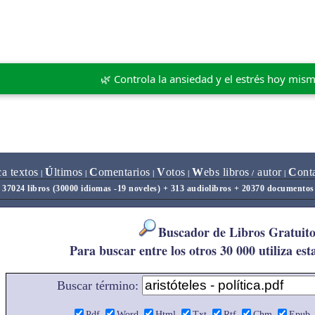
🌿 Controla la ansiedad y el estrés hoy mis
ca textos
Ú
ltimos
C
omentarios
V
otos
W
ebs libros
autor
C
ont
|
|
|
|
/
|
37024 libros (30000 idiomas -19 noveles) + 313 audiolibros + 20370 documentos
Buscador de Libros Gratuito
Para buscar entre los otros 30 000 utiliza est
Buscar término:
Pdf
Word
Html
Txt
Rtf
Chm
Epub