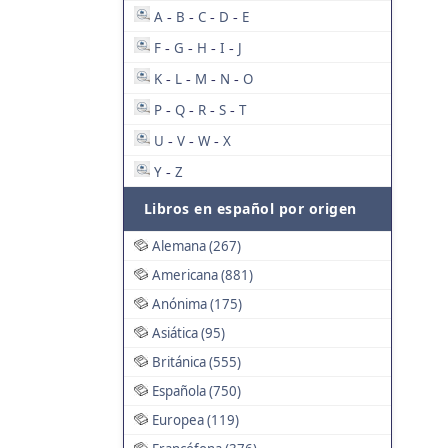
A
B
C
D
E
-
-
-
-
F
G
H
I
J
-
-
-
-
K
L
M
N
O
-
-
-
-
P
Q
R
S
T
-
-
-
-
U
V
W
X
-
-
-
Y
Z
-
Libros en español por origen
Alemana (267)
Americana (881)
Anónima (175)
Asiática (95)
Británica (555)
Española (750)
Europea (119)