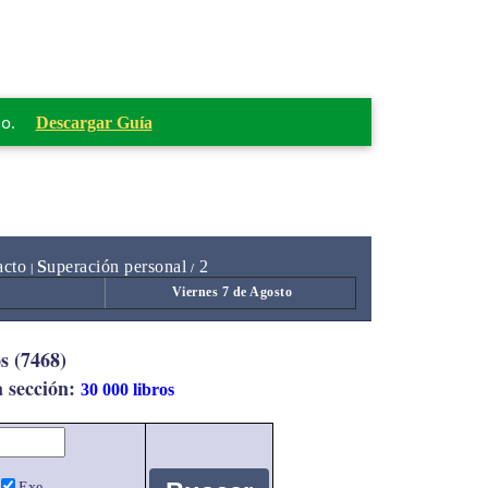
mo.
Descargar Guía
acto
S
uperación personal
2
|
/
Viernes 7 de Agosto
s (7468)
a sección:
30 000 libros
Exe