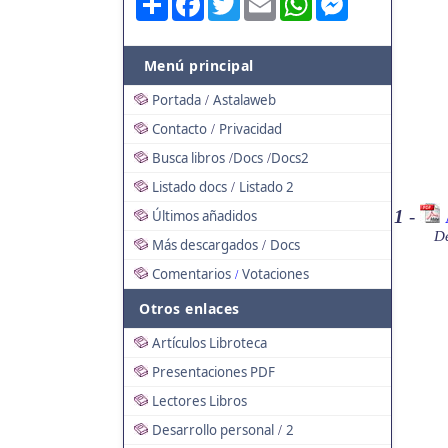
Menú principal
Portada
Astalaweb
/
Contacto
Privacidad
/
Busca libros
Docs
Docs2
/
/
Listado docs
Listado 2
/
1
-
Últimos añadidos
De
Más descargados
Docs
/
Comentarios
Votaciones
/
Otros enlaces
Artículos Libroteca
Presentaciones PDF
Lectores Libros
Desarrollo personal
2
/