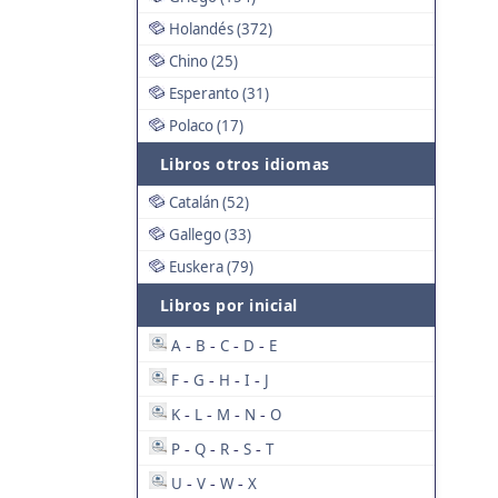
Holandés (372)
Chino (25)
Esperanto (31)
Polaco (17)
Libros otros idiomas
Catalán (52)
Gallego (33)
Euskera (79)
Libros por inicial
A
B
C
D
E
-
-
-
-
F
G
H
I
J
-
-
-
-
K
L
M
N
O
-
-
-
-
P
Q
R
S
T
-
-
-
-
U
V
W
X
-
-
-