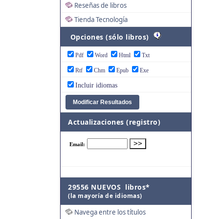
Reseñas de libros
Tienda Tecnología
Opciones (sólo libros)
Pdf
Word
Html
Txt
Rtf
Chm
Epub
Exe
Incluir idiomas
Actualizaciones (registro)
29556 NUEVOS libros*
(la mayoría de idiomas)
Navega entre los títulos