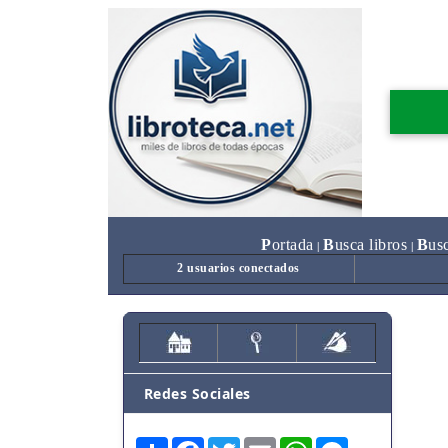
P
ortada
B
usca libros
B
us
|
|
2 usuarios conectados
Redes Sociales
Share
Facebook
Twitter
Email
WhatsApp
Messenger