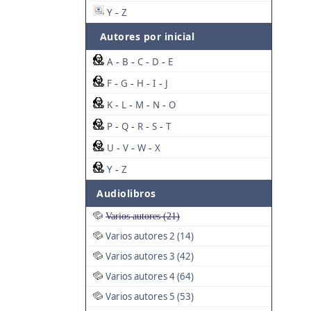
Y
Z
-
Autores por inicial
A
B
C
D
E
-
-
-
-
F
G
H
I
J
-
-
-
-
K
L
M
N
O
-
-
-
-
P
Q
R
S
T
-
-
-
-
U
V
W
X
-
-
-
Y
Z
-
Audiolibros
Varios autores (21)
Varios autores 2 (14)
Varios autores 3 (42)
Varios autores 4 (64)
Varios autores 5 (53)