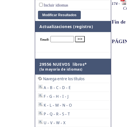
174
-
Incluir idiomas
Cr
Fin de
Actualizaciones (registro)
PÁGI
29556 NUEVOS libros*
(la mayoría de idiomas)
Navega entre los títulos
A
B
C
D
E
-
-
-
-
F
G
H
I
J
-
-
-
-
K
L
M
N
O
-
-
-
-
P
Q
R
S
T
-
-
-
-
U
V
W
X
-
-
-