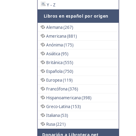
Y
Z
-
Libros en español por origen
Alemana (267)
Americana (881)
Anónima (175)
Asiática (95)
Británica (555)
Española (750)
Europea (119)
Francófona (376)
Hispanoamericana (398)
Greco-Latina (153)
Italiana (53)
Rusa (221)
Donación a Libroteca.net