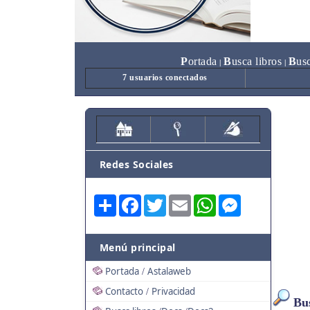
P
ortada
B
usca libros
B
us
|
|
7 usuarios conectados
Redes Sociales
Share
Facebook
Twitter
Email
WhatsApp
Messenger
Menú principal
Portada
Astalaweb
/
Contacto
Privacidad
/
Bus