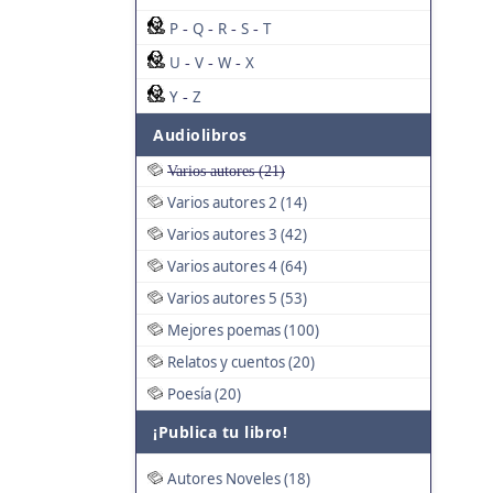
P
Q
R
S
T
-
-
-
-
U
V
W
X
-
-
-
Y
Z
-
Audiolibros
Varios autores (21)
Varios autores 2 (14)
Varios autores 3 (42)
Varios autores 4 (64)
Varios autores 5 (53)
Mejores poemas (100)
Relatos y cuentos (20)
Poesía (20)
¡Publica tu libro!
Autores Noveles (18)