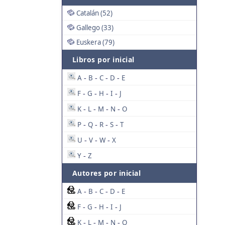
Catalán (52)
Gallego (33)
Euskera (79)
Libros por inicial
A
B
C
D
E
-
-
-
-
F
G
H
I
J
-
-
-
-
K
L
M
N
O
-
-
-
-
P
Q
R
S
T
-
-
-
-
U
V
W
X
-
-
-
Y
Z
-
Autores por inicial
A
B
C
D
E
-
-
-
-
F
G
H
I
J
-
-
-
-
K
L
M
N
O
-
-
-
-