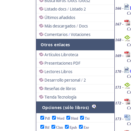
Busca libros
Docs
Docs2
/
/
166
-
Listado docs
Listado 2
/
Cr
Últimos añadidos
167
-
Más descargados
Docs
/
Cr
Comentarios
Votaciones
/
168
-
Otros enlaces
Cr
Artículos Libroteca
169
-
Cr
Presentaciones PDF
Lectores Libros
170
-
Cr
Desarrollo personal
2
/
171
-
Reseñas de libros
Cr
Tienda Tecnología
172
-
Opciones (sólo libros)
Cr
Pdf
Word
Html
Txt
173
-
Cr
Rtf
Chm
Epub
Exe