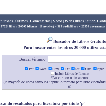
ca textos
Ú
ltimos
C
omentarios
V
otos
W
ebs libros
autor
C
ont
|
|
|
|
/
|
37024 libros (30000 idiomas -19 noveles) + 313 audiolibros + 20370 documentos
Buscador de Libros Gratuito
Para buscar entre los otros 30 000 utiliza est
Buscar término:
Pdf
Word
Html
Txt
Rtf
Chm
Epub
Incluir Libros de Idiomas
*Buscar con o sin acentos
(la mayoría de libros salvo los "epub" o formato para libro electrónic
ñ)
cando resultados para literatura por título 'p'