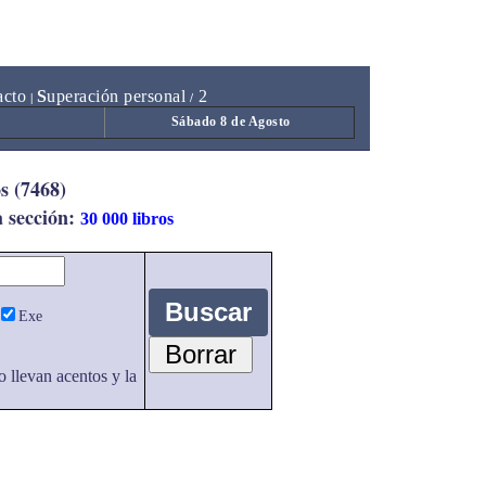
acto
S
uperación personal
2
|
/
Sábado 8 de Agosto
s (7468)
a sección:
30 000 libros
Exe
o llevan acentos y la