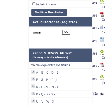
894
-
Incluir idiomas
Cr
895
-
Cr
Actualizaciones (registro)
896
-
Cr
897
-
Cr
29556 NUEVOS libros*
898
-
(la mayoría de idiomas)
Cr
Navega entre los títulos
899
-
Cr
A
B
C
D
E
-
-
-
-
900
-
F
G
H
I
J
-
-
-
-
Cr
K
L
M
N
O
-
-
-
-
Fin de
P
Q
R
S
T
-
-
-
-
U
V
W
X
-
-
-