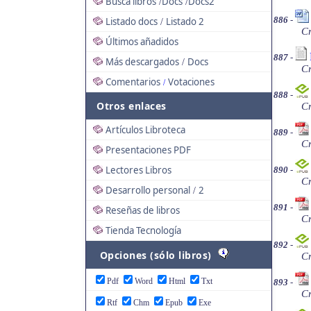
Busca libros
Docs
Docs2
/
/
886
-
Listado docs
Listado 2
/
Cr
Últimos añadidos
887
-
Más descargados
Docs
/
Cr
Comentarios
Votaciones
/
888
-
Otros enlaces
Cr
Artículos Libroteca
889
-
Cr
Presentaciones PDF
Lectores Libros
890
-
Cr
Desarrollo personal
2
/
891
-
Reseñas de libros
Cr
Tienda Tecnología
892
-
Opciones (sólo libros)
Cr
Pdf
Word
Html
Txt
893
-
Cr
Rtf
Chm
Epub
Exe