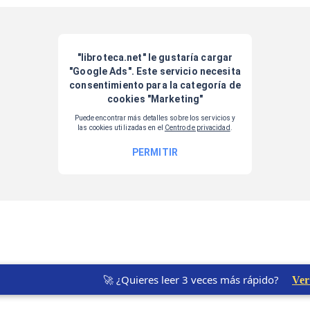
🚀 ¿Quieres leer 3 veces más rápido?
Ver