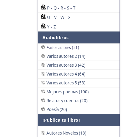
P
Q
R
S
T
-
-
-
-
U
V
W
X
-
-
-
Y
Z
-
Audiolibros
Varios autores (21)
Varios autores 2 (14)
Varios autores 3 (42)
Varios autores 4 (64)
Varios autores 5 (53)
Mejores poemas (100)
Relatos y cuentos (20)
Poesía (20)
¡Publica tu libro!
Autores Noveles (18)