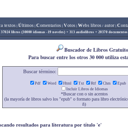
ca textos
Ú
ltimos
C
omentarios
V
otos
W
ebs libros
autor
C
ont
|
|
|
|
/
|
37024 libros (30000 idiomas -19 noveles) + 313 audiolibros + 20370 documentos
Buscador de Libros Gratuito
Para buscar entre los otros 30 000 utiliza est
Buscar término:
Pdf
Word
Html
Txt
Rtf
Chm
Epub
Incluir Libros de Idiomas
*Buscar con o sin acentos
(la mayoría de libros salvo los "epub" o formato para libro electrónic
ñ)
cando resultados para literatura por título 'e'