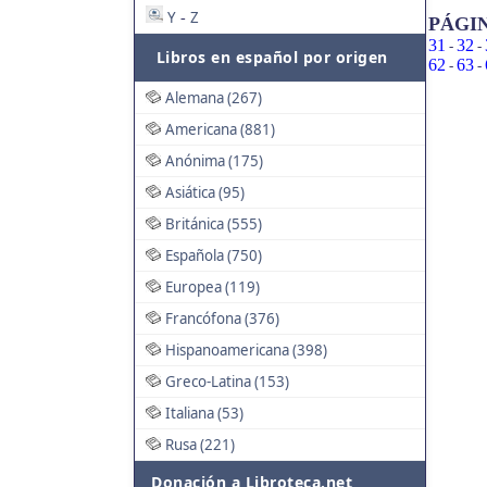
Y
Z
-
PÁGI
31
32
-
-
Libros en español por origen
62
63
-
-
Alemana (267)
Americana (881)
Anónima (175)
Asiática (95)
Británica (555)
Española (750)
Europea (119)
Francófona (376)
Hispanoamericana (398)
Greco-Latina (153)
Italiana (53)
Rusa (221)
Donación a Libroteca.net