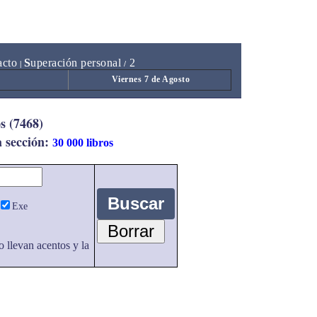
acto
S
uperación personal
2
|
/
Viernes 7 de Agosto
s (7468)
a sección:
30 000 libros
Exe
o llevan acentos y la