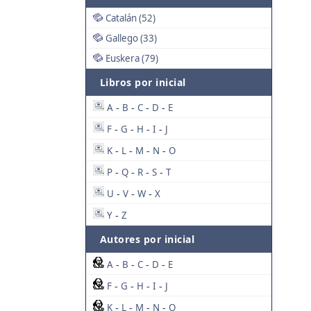
Catalán (52)
Gallego (33)
Euskera (79)
Libros por inicial
A
B
C
D
E
-
-
-
-
F
G
H
I
J
-
-
-
-
K
L
M
N
O
-
-
-
-
P
Q
R
S
T
-
-
-
-
U
V
W
X
-
-
-
Y
Z
-
Autores por inicial
A
B
C
D
E
-
-
-
-
F
G
H
I
J
-
-
-
-
K
L
M
N
O
-
-
-
-