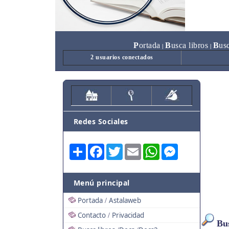
P
ortada
B
usca libros
B
us
|
|
2 usuarios conectados
Redes Sociales
Share
Facebook
Twitter
Email
WhatsApp
Messenger
Menú principal
Portada
Astalaweb
/
Contacto
Privacidad
/
Bus