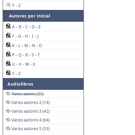
Y
Z
-
Autores por inicial
A
B
C
D
E
-
-
-
-
F
G
H
I
J
-
-
-
-
K
L
M
N
O
-
-
-
-
P
Q
R
S
T
-
-
-
-
U
V
W
X
-
-
-
Y
Z
-
Audiolibros
Varios autores (21)
Varios autores 2 (14)
Varios autores 3 (42)
Varios autores 4 (64)
Varios autores 5 (53)