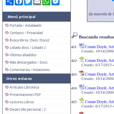
(la mayoría de l
Menú principal
Portada
Astalaweb
/
Contacto
Privacidad
/
Buscando resultado
Busca libros
Docs
Docs2
/
/
Conan Doyle, Art
421
-
Listado docs
Listado 2
/
Creado: 10/14/2006
Últimos añadidos
Conan Doyle, Art
422
-
Más descargados
Docs
/
Creado: 6/17/2013 
Comentarios
Votaciones
/
Conan Doyle, Art
423
-
Otros enlaces
Creado: 10/14/2006
Artículos Libroteca
Conan Doyle, Art
424
-
Creado: 10/14/2006
Presentaciones PDF
Conan Doyle, Art
Lectores Libros
425
-
Creado: 6/17/2013 
Desarrollo personal
2
/