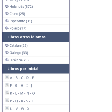
Holandés (372)
Chino (25)
Esperanto (31)
Polaco (17)
Libros otros idiomas
Catalán (52)
Gallego (33)
Euskera (79)
Libros por inicial
A
B
C
D
E
-
-
-
-
F
G
H
I
J
-
-
-
-
K
L
M
N
O
-
-
-
-
P
Q
R
S
T
-
-
-
-
U
V
W
X
-
-
-