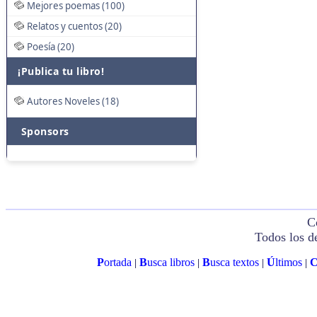
Mejores poemas (100)
Relatos y cuentos (20)
Poesía (20)
¡Publica tu libro!
Autores Noveles (18)
Sponsors
C
Todos los d
P
ortada
B
usca libros
B
usca textos
Ú
ltimos
|
|
|
|