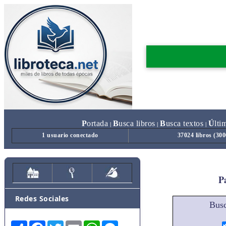
P
ortada
B
usca libros
B
usca textos
Ú
lti
|
|
|
1 usuario conectado
37024 libros (30
Pa
Redes Sociales
Busc
Share
Facebook
Twitter
Email
WhatsApp
Messenger