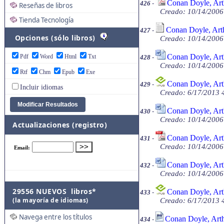
Conan Doyle, Art
426
-
Reseñas de libros
Creado: 10/14/2006
Tienda Tecnología
Conan Doyle, Arth
427
-
Opciones (sólo libros)
Creado: 10/14/2006
Conan Doyle, Arth
Pdf
Word
Html
Txt
428
-
Creado: 10/14/2006
Rtf
Chm
Epub
Exe
Conan Doyle, Art
429
-
Incluir idiomas
Creado: 6/17/2013 4
Conan Doyle, Art
430
-
Creado: 10/14/2006
Actualizaciones (registro)
Conan Doyle, Art
431
-
Creado: 10/14/2006
Conan Doyle, Art
432
-
Creado: 10/14/2006
29556 NUEVOS libros*
Conan Doyle, Art
433
-
(la mayoría de idiomas)
Creado: 6/17/2013 4
Navega entre los títulos
Conan Doyle, Arth
434
-