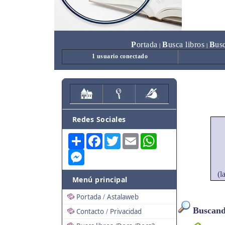
P
ortada
B
usca libros
B
us
|
|
1 usuario conectado
Redes Sociales
Share
Facebook
Twitter
Email
WhatsApp
Messenger
(l
Menú principal
Portada
Astalaweb
/
Buscando
Contacto
Privacidad
/