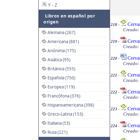
Y
Z
-
Libros en español por
origen
Cerva
218
-
Creado: 
Alemana (267)
Cerva
Americana (881)
219
-
Creado: 
Anónima (175)
Cervan
220
-
Asiática (95)
Creado: 
Británica (555)
Cervan
221
-
Española (750)
Creado: 
Europea (119)
Cervan
222
-
Francófona (376)
Creado: 
Hispanoamericana (398)
Cerva
223
-
Greco-Latina (153)
Creado: 
Italiana (53)
Cerva
224
-
Creado:
Rusa (221)