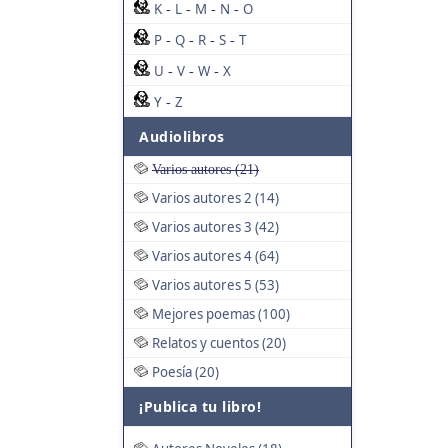
K
L
M
N
O
-
-
-
-
P
Q
R
S
T
-
-
-
-
U
V
W
X
-
-
-
Y
Z
-
Audiolibros
Varios autores (21)
Varios autores 2 (14)
Varios autores 3 (42)
Varios autores 4 (64)
Varios autores 5 (53)
Mejores poemas (100)
Relatos y cuentos (20)
Poesía (20)
¡Publica tu libro!