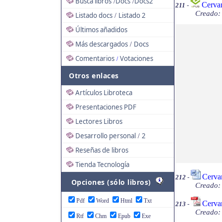
Busca libros
Docs
Docs2
/
/
Cervan
211
-
Creado: 
Listado docs
Listado 2
/
Últimos añadidos
Más descargados
Docs
/
Comentarios
Votaciones
/
Otros enlaces
Artículos Libroteca
Presentaciones PDF
Lectores Libros
Desarrollo personal
2
/
Reseñas de libros
Tienda Tecnología
Cerva
212
-
Opciones (sólo libros)
Creado: 
Pdf
Word
Html
Txt
Cervan
213
-
Creado: 
Rtf
Chm
Epub
Exe