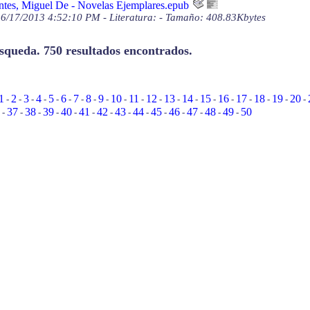
ntes, Miguel De - Novelas Ejemplares.epub
6/17/2013 4:52:10 PM - Literatura: - Tamaño: 408.83Kbytes
úsqueda. 750 resultados encontrados.
1
2
3
4
5
6
7
8
9
10
11
12
13
14
15
16
17
18
19
20
-
-
-
-
-
-
-
-
-
-
-
-
-
-
-
-
-
-
-
-
37
38
39
40
41
42
43
44
45
46
47
48
49
50
-
-
-
-
-
-
-
-
-
-
-
-
-
-