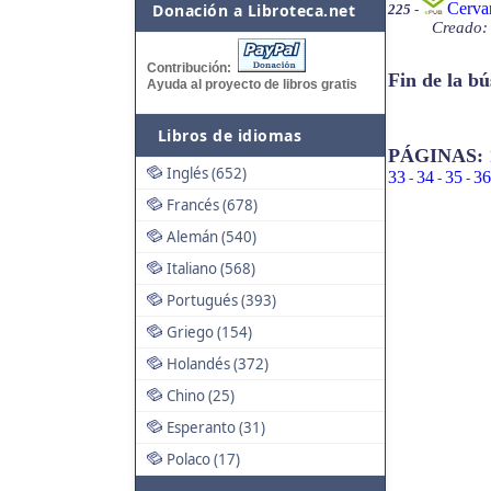
Cerva
Donación a Libroteca.net
225
-
Creado: 
Contribución:
Fin de la b
Ayuda al proyecto de libros gratis
Libros de idiomas
PÁGINAS:
Inglés (652)
33
34
35
36
-
-
-
Francés (678)
Alemán (540)
Italiano (568)
Portugués (393)
Griego (154)
Holandés (372)
Chino (25)
Esperanto (31)
Polaco (17)