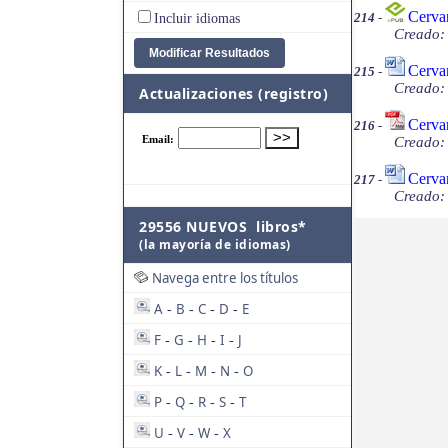
Cervan
214
-
Incluir idiomas
Creado: 
Cervan
215
-
Creado: 
Actualizaciones (registro)
Cervan
216
-
Creado: 
Cerva
217
-
Creado: 
29556 NUEVOS libros*
(la mayoría de idiomas)
Navega entre los títulos
A
B
C
D
E
-
-
-
-
F
G
H
I
J
-
-
-
-
K
L
M
N
O
-
-
-
-
P
Q
R
S
T
-
-
-
-
U
V
W
X
-
-
-