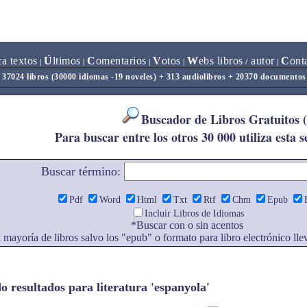
ca textos
Ú
ltimos
C
omentarios
V
otos
W
ebs libros
autor
C
ont
|
|
|
|
/
|
37024 libros (30000 idiomas -19 noveles) + 313 audiolibros + 20370 documentos
Buscador de Libros Gratuitos 
Para buscar entre los otros 30 000 utiliza esta 
Buscar término:
Pdf
Word
Html
Txt
Rtf
Chm
Epub
Incluir Libros de Idiomas
*Buscar con o sin acentos
a mayoría de libros salvo los "epub" o formato para libro electrónico lle
 resultados para literatura 'espanyola'