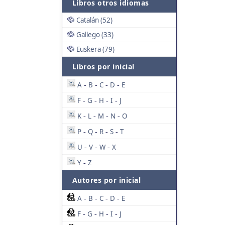
Libros otros idiomas
Catalán (52)
Gallego (33)
Euskera (79)
Libros por inicial
A
B
C
D
E
-
-
-
-
F
G
H
I
J
-
-
-
-
K
L
M
N
O
-
-
-
-
P
Q
R
S
T
-
-
-
-
U
V
W
X
-
-
-
Y
Z
-
Autores por inicial
A
B
C
D
E
-
-
-
-
F
G
H
I
J
-
-
-
-