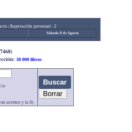
acto
S
uperación personal
2
|
/
Sábado 8 de Agosto
(7468)
sección:
30 000 libros
Exe
van acentos y la ñ)