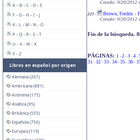
Creado: 9/20/2012 4
A
B
C
D
E
-
-
-
-
Brown, Fredric - F
225
-
F
G
H
I
J
-
-
-
-
Creado: 9/20/2012 4
K
L
M
N
O
-
-
-
-
Fin de la búsqueda. 8
P
Q
R
S
T
-
-
-
-
U
V
W
X
-
-
-
Y
Z
-
PÁGINAS:
1
2
3
4
-
-
-
-
31
32
33
34
35
36
3
-
-
-
-
-
-
Libros en español por origen
Alemana (267)
Americana (881)
Anónima (175)
Asiática (95)
Británica (555)
Española (750)
Europea (119)