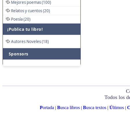
Mejores poemas (100)
Relatos y cuentos (20)
Poesía (20)
¡Publica tu libro!
Autores Noveles (18)
Sponsors
C
Todos los d
P
ortada
B
usca libros
B
usca textos
Ú
ltimos
|
|
|
|