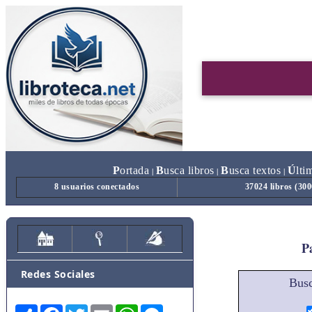
P
ortada
B
usca libros
B
usca textos
Ú
lti
|
|
|
8 usuarios conectados
37024 libros (30
Pa
Redes Sociales
Busc
Share
Facebook
Twitter
Email
WhatsApp
Messenger