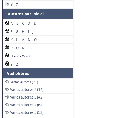
Y
Z
-
Autores por inicial
A
B
C
D
E
-
-
-
-
F
G
H
I
J
-
-
-
-
K
L
M
N
O
-
-
-
-
P
Q
R
S
T
-
-
-
-
U
V
W
X
-
-
-
Y
Z
-
Audiolibros
Varios autores (21)
Varios autores 2 (14)
Varios autores 3 (42)
Varios autores 4 (64)
Varios autores 5 (53)