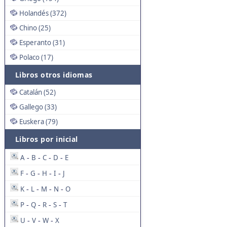
Holandés (372)
Chino (25)
Esperanto (31)
Polaco (17)
Libros otros idiomas
Catalán (52)
Gallego (33)
Euskera (79)
Libros por inicial
A
B
C
D
E
-
-
-
-
F
G
H
I
J
-
-
-
-
K
L
M
N
O
-
-
-
-
P
Q
R
S
T
-
-
-
-
U
V
W
X
-
-
-