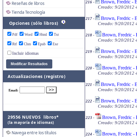
Brown, Fredric - E
216
-
Reseñas de libros
Creado: 9/20/2012 4
Tienda Tecnología
Brown, Fredric - 
217
-
Opciones (sólo libros)
Creado: 9/20/2012 4
Brown, Fredric -
Pdf
Word
Html
Txt
218
-
Creado: 9/20/2012 4
Rtf
Chm
Epub
Exe
Brown, Fredric - 
219
-
Incluir idiomas
Creado: 9/20/2012 4
Brown, Fredric - 
220
-
Creado: 9/20/2012 4
Actualizaciones (registro)
Brown, Fredric - 
221
-
Creado: 9/20/2012 4
Brown, Fredric - 
222
-
Creado: 9/20/2012 4
29556 NUEVOS libros*
Brown, Fredric - 
223
-
(la mayoría de idiomas)
Creado: 9/20/2012 4
Navega entre los títulos
Brown, Fredric -
224
-